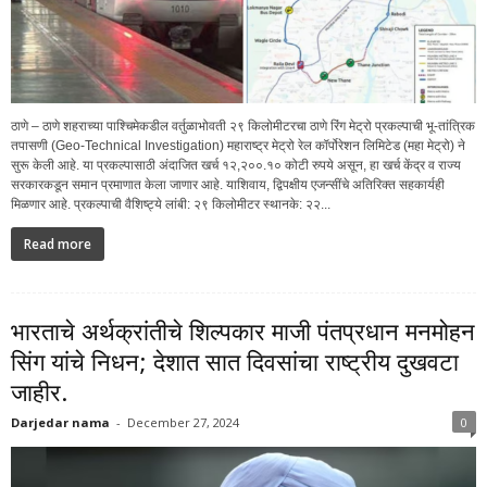
ठाणे – ठाणे शहराच्या पाश्चिमेकडील वर्तुळाभोवती २९ किलोमीटरचा ठाणे रिंग मेट्रो प्रकल्पाची भू-तांत्रिक
तपासणी (Geo-Technical Investigation) महाराष्ट्र मेट्रो रेल कॉर्पोरेशन लिमिटेड (महा मेट्रो) ने
सुरू केली आहे. या प्रकल्पासाठी अंदाजित खर्च १२,२००.१० कोटी रुपये असून, हा खर्च केंद्र व राज्य
सरकारकडून समान प्रमाणात केला जाणार आहे. याशिवाय, द्विपक्षीय एजन्सींचे अतिरिक्त सहकार्यही
मिळणार आहे. प्रकल्पाची वैशिष्ट्ये लांबी: २९ किलोमीटर स्थानके: २२...
Read more
भारताचे अर्थक्रांतीचे शिल्पकार माजी पंतप्रधान मनमोहन
सिंग यांचे निधन; देशात सात दिवसांचा राष्ट्रीय दुखवटा
जाहीर.
Darjedar nama
-
December 27, 2024
0