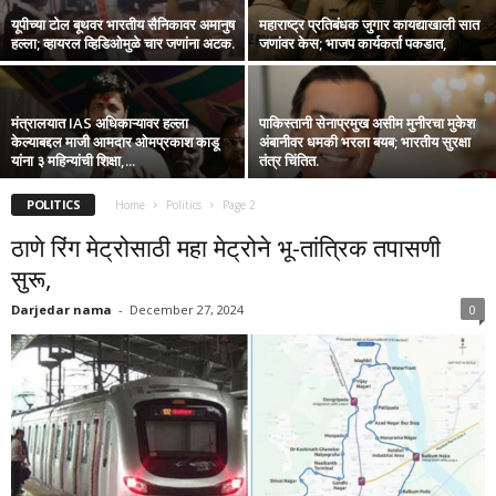
यूपीच्या टोल बूथवर भारतीय सैनिकावर अमानुष
महाराष्ट्र प्रतिबंधक जुगार कायद्याखाली सात
हल्ला; व्हायरल व्हिडिओमुळे चार जणांना अटक.
जणांवर केस; भाजप कार्यकर्ता पकडात,
मंत्रालयात IAS अधिकाऱ्यावर हल्ला
पाकिस्तानी सेनाप्रमुख असीम मुनीरचा मुकेश
केल्याबद्दल माजी आमदार ओमप्रकाश काडू
अंबानीवर धमकी भरला बयब; भारतीय सुरक्षा
यांना ३ महिन्यांची शिक्षा,...
तंत्र चिंतित.
POLITICS
Home
Politics
Page 2
ठाणे रिंग मेट्रोसाठी महा मेट्रोने भू-तांत्रिक तपासणी
सुरू,
Darjedar nama
-
December 27, 2024
0