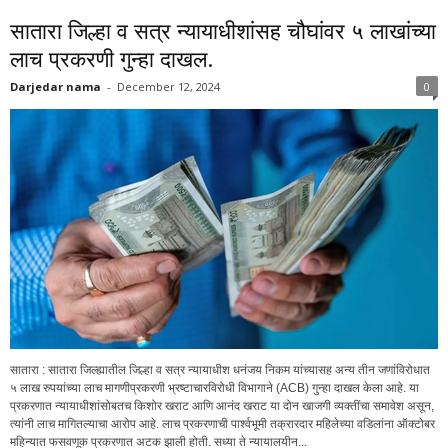
सातारा जिल्हा व सत्र न्यायाधीशांसह चौघांवर ५ लाखांच्या
लाच प्रकरणी गुन्हा दाखल.
Darjedar nama
-
December 12, 2024
0
सातारा : सातारा जिल्ह्यातील जिल्हा व सत्र न्यायाधीश धनंजय निकम यांच्यासह अन्य तीन जणांविरोधात
५ लाख रुपयांच्या लाच मागणीप्रकरणी भ्रष्टाचारविरोधी विभागाने (ACB) गुन्हा दाखल केला आहे. या
प्रकरणात न्यायाधीशांसोबतच किशोर खराट आणि आनंद खराट या दोन खाजगी व्यक्तींचा समावेश असून,
त्यांनी लाच मागितल्याचा आरोप आहे. लाच प्रकरणाची पार्श्वभूमी तक्रारदार महिलेच्या वडिलांना ऑक्टोबर
महिन्यात फसवणूक प्रकरणात अटक झाली होती. सध्या ते न्यायालयीन...