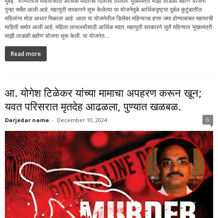
मुंबई : राज्यातील महिलांसाठी आर्थिक मदतीचा दिलासा ठरलेली 'मुख्यमंत्री माझी लाडकी बहीण' योजना
पुन्हा चर्चेत आली आहे. महायुती सरकारने सुरू केलेल्या या योजनेमुळे आर्थिकदृष्ट्या दुर्बल कुटुंबातील
महिलांना मोठा आधार मिळाला आहे. आता या योजनेतील डिसेंबर महिन्याचा हप्ता जमा होण्याबाबत महत्वाची
माहिती समोर आली आहे. महिला लाभार्थ्यांसाठी आर्थिक मदत: महायुती सरकारने जुलै महिन्यात 'मुख्यमंत्री
माझी लाडकी बहीण' योजना सुरू केली. या योजनेत...
Read more
आ. योगेश टिळेकर यांच्या मामाचा अपहरण करून खून;
यवत परिसरात मृतदेह आढळला, पुण्यात खळबळ.
Darjedar nama
-
December 10, 2024
0