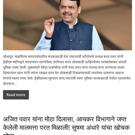
सोलापूर: माळशिरस मतदारसंघातील मारकडवाडी येथे राष्ट्रवादी काँग्रेसचे अध्यक्ष शरद पवार यांनी
ईव्हीएम मशीनद्वारे मतदानावर प्रश्नचिन्ह उपस्थित करत लोकशाही प्रक्रियेच्या स्वच्छतेबाबत आपली
भूमिका स्पष्ट केली. मुख्यमंत्री देवेंद्र फडणवीस यांनी शरद पवार यांना पराभव मान्य करण्याचा सल्ला
दिल्यानंतर पवार यांनी त्यांना परखड उत्तर देत लोकशाही टिकवण्यासाठी जनतेच्या प्रश्नांना आवाज
देण्याचे महत्त्व स्पष्ट केले. ईव्हीएमच्या मुद्द्यावर शरद पवारांची स्पष्ट भूमिका मारकडवाडी येथील ग्रामसभेत
बोलताना...
Read more
अजित पवार यांना मोठा दिलासा, आयकर विभागाने जप्त
केलेली मालमत्ता परत मिळाली! सुषमा अंधारे यांचा खोचक