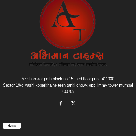
57 shaniwar peth block no 15 third floor pune 411030
Sector 19/c Vashi koparkhaine teen tanki chowk opp jimmy tower mumbai
400709
संपादक