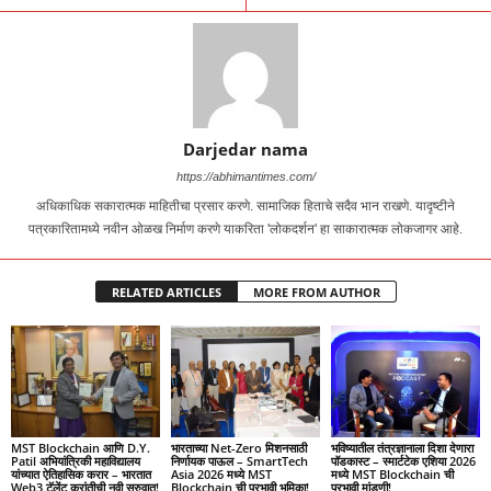
Darjedar nama
https://abhimantimes.com/
अधिकाधिक सकारात्मक माहितीचा प्रसार करणे. सामाजिक हिताचे सदैव भान राखणे. यादृष्टीने
पत्रकारितामध्ये नवीन ओळख निर्माण करणे याकरिता 'लोकदर्शन' हा साकारात्मक लोकजागर आहे.
RELATED ARTICLES
MORE FROM AUTHOR
MST Blockchain आणि D.Y.
भारताच्या Net-Zero मिशनसाठी
भविष्यातील तंत्रज्ञानाला दिशा देणारा
Patil अभियांत्रिकी महाविद्यालय
निर्णायक पाऊल – SmartTech
पॉडकास्ट – स्मार्टटेक एशिया 2026
यांच्यात ऐतिहासिक करार – भारतात
Asia 2026 मध्ये MST
मध्ये MST Blockchain ची
Web3 टॅलेंट क्रांतीची नवी सुरुवात!
Blockchain ची प्रभावी भूमिका!
प्रभावी मांडणी!