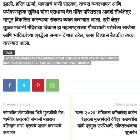
झाली. हरित ऊर्जा, पावसाचे पाणी साठवण, कचरा व्यवस्थापन आणि
पर्यावरणपूरक सुविधा यांना प्राधान्य देत मंदिर परिसराला आदर्श तीर्थक्षेत्र
म्हणून विकसित करण्याचा संकल्प व्यक्त करण्यात आला. श्री क्षेत्र
तुळजाभवानी मंदिराचा विकास हा महाराष्ट्राच्या गौरवशाली परंपरेला साजेसा
आणि भाविकांच्या श्रद्धेला सन्मान देणारा ठरेल, असा विश्वास बैठकीत व्यक्त
करण्यात आला.
TAGS
#TULJABHAVANI #PRATAPSARNAIK #TEMPLEDEVELOPMENT #SPIRITUALHERITAGE
#MAHARASHTRACULTURE #TULJAPUR #DEVOTIONALTOURISM
Previous article
Next article
सांगलीत संभाजीराव भिडे गुरुजींची भेट;
‘पल्स २०२६’ मेडिकल कॉन्क्लेव्ह कर्टन
‘धर्मवीर छत्रपती संभाजी महाराज
रेझरला मुख्यमंत्री देवेंद्र फडणवीस
बलिदान मास’ व्रताचे पालन करण्याचे
यांची प्रमुख उपस्थिती; संकेतस्थळाचा
आवाहन
शुभारंभ