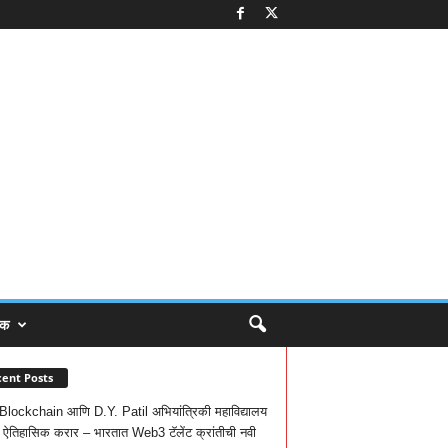
िक
ent Posts
ockchain आणि D.Y. Patil अभियांत्रिकी महाविद्यालय
ात ऐतिहासिक करार – भारतात Web3 टॅलेंट क्रांतीची नवी