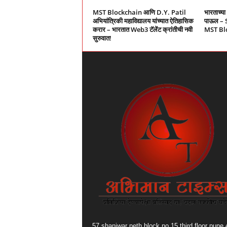
MST Blockchain आणि D.Y. Patil
भारताच्य
अभियांत्रिकी महाविद्यालय यांच्यात ऐतिहासिक
पाऊल – 
करार – भारतात Web3 टॅलेंट क्रांतीची नवी
MST Bloc
सुरुवात!
57 shaniwar peth block no 15 third floor pune