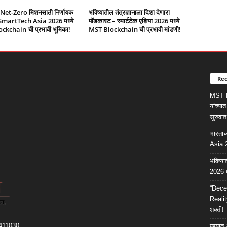
ा Net-Zero मिशनसाठी निर्णायक
भविष्यातील तंत्रज्ञानाला दिशा देणारा
SmartTech Asia 2026 मध्ये
पॉडकास्ट – स्मार्टटेक एशिया 2026 मध्ये
kchain ची प्रभावी भूमिका!
MST Blockchain ची प्रभावी मांडणी!
Rec
MST Bl
यांच्य
सुरुवात
भारताच
Asia 2
भविष्या
2026 म
“Dece
Realit
शक्ती!
 411030
पुण्यात