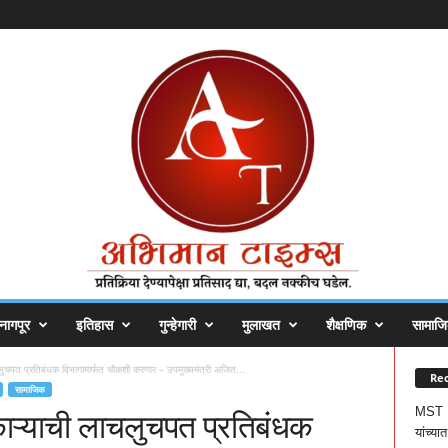
नागपूर
इतिहास
गुन्हेगारी
मुलाखत
शैक्षणिक
सामाज
चलुचपत प्रतिबंधक विभागामार्फत चौकशी करणार – उपमुख्यमंत्री अजित...
Rec
सामाजिक
MST Bl
िकाऱ्याची लाचलुचपत प्रतिबंधक
यांच्य