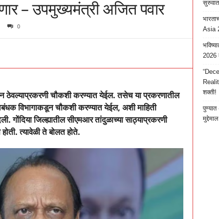
ार – उपमुख्यमंत्री अजित पवार
सुरुवात
भारता
0
Asia 2
भविष्या
2026 म
“Dece
Reali
शक्ती!
ून ठेवल्याप्रकरणी चौकशी करण्यात येईल. तसेच या प्रकरणातील
तिबंधक विभागाकडून चौकशी करण्यात येईल
,
अशी माहिती
पुण्यात
िली.
गोंदिया जिल्ह्यातील सीएमआर तांदुळाच्या साठ्याप्रकरणी
मुद्देम
होती. त्यावेळी ते बोलत होते.