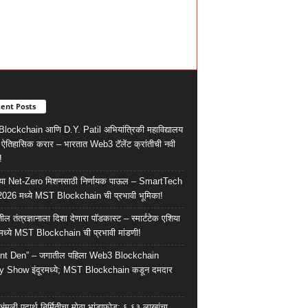
ent Posts
ockchain आणि D.Y. Patil अभियांत्रिकी महाविद्यालय
ात ऐतिहासिक करार – भारतात Web3 टॅलेंट क्रांतीची नवी
!
्या Net-Zero मिशनसाठी निर्णायक पाऊल – SmartTech
026 मध्ये MST Blockchain ची प्रभावी भूमिका!
तील तंत्रज्ञानाला दिशा देणारा पॉडकास्ट – स्मार्टटेक एशिया
ध्ये MST Blockchain ची प्रभावी मांडणी!
nt Den” – जगातील पहिला Web3 Blockchain
y Show इंदूरमध्ये; MST Blockchain कडून दमदार
 अंमली पदार्थ निर्मितीचा मोठा भांडाफोड; ६.६३ लाखांचा