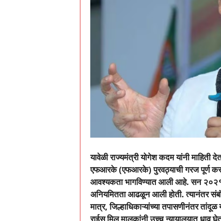
यावेळी राज्यमंत्री योगेश कदम यांनी माहिती दे
एफआरके (एफआरके
)
पुरवठ्याची गरज पूर्ण 
आवश्यकता भागविण्यात आली आहे. सन २०२
अनियमितता आढळून आली होती. त्यानंतर संबंध
मात्र
,
जिल्हाधिकाऱ्यांच्या तपासणीनंतर तांदूळ
राईस मिल मालकांनी उच्च न्यायालयात धाव घेतल्