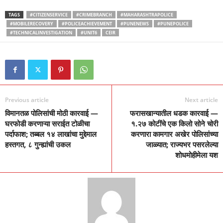
TAGS
#CITIZENSERVICE
#CRIMEBRANCH
#MAHARASHTRAPOLICE
#MOBILERECOVERY
#POLICEACHIEVEMENT
#PUNENEWS
#PUNEPOLICE
#TECHNICALINVESTIGATION
#UNIT6
CEIR
Previous article
Next article
विमानतळ पोलिसांची मोठी कारवाई —
फरासखान्यातील धडक कारवाई —
घरफोडी करणाऱ्या सराईत टोळीचा
१.२७ कोटींचे एक किलो सोने चोरी
पर्दाफाश; तब्बल १४ लाखांचा मुद्देमाल
करणारा कामगार अखेर पोलिसांच्या
हस्तगत, ८ गुन्ह्यांची उकल
जाळ्यात; राज्यभर पसरलेल्या
शोधमोहीमेला यश