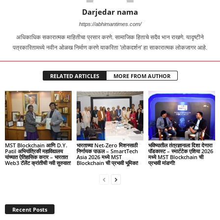
Darjedar nama
https://abhimantimes.com/
अधिकाधिक सकारात्मक माहितीचा प्रसार करणे. सामाजिक हिताचे सदैव भान राखणे. यादृष्टीने
पत्रकारितामध्ये नवीन ओळख निर्माण करणे याकरिता 'लोकदर्शन' हा साकारात्मक लोकजागर आहे.
RELATED ARTICLES
MORE FROM AUTHOR
MST Blockchain आणि D.Y.
भारताच्या Net-Zero मिशनसाठी
भविष्यातील तंत्रज्ञानाला दिशा देणारा
Patil अभियांत्रिकी महाविद्यालय
निर्णायक पाऊल – SmartTech
पॉडकास्ट – स्मार्टटेक एशिया 2026
यांच्यात ऐतिहासिक करार – भारतात
Asia 2026 मध्ये MST
मध्ये MST Blockchain ची
Web3 टॅलेंट क्रांतीची नवी सुरुवात!
Blockchain ची प्रभावी भूमिका!
प्रभावी मांडणी!
Recent Posts