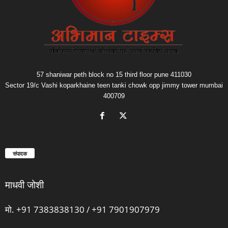
57 shaniwar peth block no 15 third floor pune 411030
Sector 19/c Vashi koparkhaine teen tanki chowk opp jimmy tower mumbai
400709
संपादक
माधवी जोशी
मो. +91 7383838130 / +91 7901907979