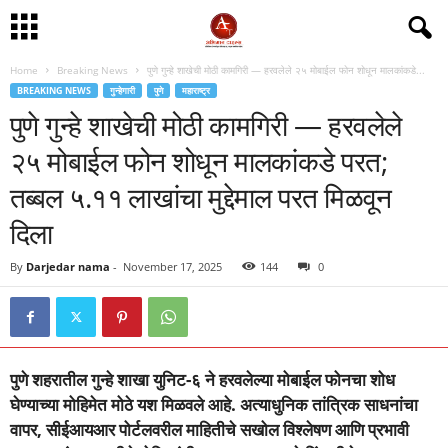
Home
Breaking News
पुणे गुन्हे शाखेची मोठी कामगिरी — हरवलेले २५ मोबाईल फोन शोधून मालकांकडे...
BREAKING NEWS
गुन्हेगारी
पुणे
महाराष्ट्र
पुणे गुन्हे शाखेची मोठी कामगिरी — हरवलेले
२५ मोबाईल फोन शोधून मालकांकडे परत;
तब्बल ५.११ लाखांचा मुद्देमाल परत मिळवून
दिला
By
Darjedar nama
-
November 17, 2025
144
0
पुणे शहरातील गुन्हे शाखा युनिट-६ ने हरवलेल्या मोबाईल फोनचा शोध
घेण्याच्या मोहिमेत मोठे यश मिळवले आहे. अत्याधुनिक तांत्रिक साधनांचा
वापर, सीईआयआर पोर्टलवरील माहितीचे सखोल विश्लेषण आणि प्रभावी